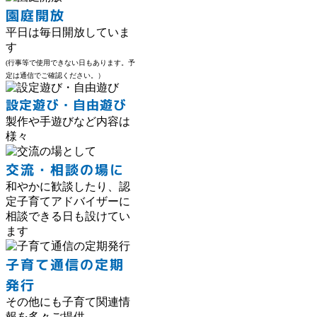
園庭開放
平日は毎日開放していま
す
(行事等で使用できない日もあります。予
定は通信でご確認ください。）
設定遊び・自由遊び
製作や手遊びなど内容は
様々
交流・
相談
の場
に
和やかに歓談したり、認
定子育てアドバイザーに
相談できる日も設けてい
ます
子育て通信の定期
発行
その他にも子育て関連情
報を多々ご提供