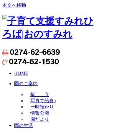
本文へ移動
0274-62-6639

0274-62-1530

HOME
園のご案内
献 立
写真で給食♪
一時預かり
情報公開
園だより
園の生活